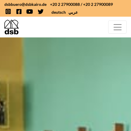
dsbbuero@dsbkairo.de
+20 2 27900088
/
+20 2 27900089
deutsch
عربي