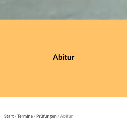
Abitur
Start
/
Termine
/
Prüfungen
/ Abitur